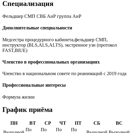
Специализация
Фельдшер СМП СВБ АиР группа АиР
Дополнительные специальности
Медсестра процедурного кабинета,фельдшер СМП,
инструктор (BLS,ALS,ALTS), экстренное узи (протокол
FAST,BlUE)
Членство в профессиональных организациях
Членство в национальном совете по реанимаций с 2019 года
Профессиональные интересы
Формула жизни
График приёма
ПН
ВТ
СР
ЧТ
ПТ
СБ
ВС
По
По
По
По
Выходной
Выходной
Выходной