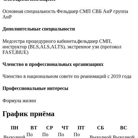
Основная специальность Фельдшер СМП СВБ АиР группа
АиР
Дополнительные специальности
Медсестра процедурного кабинета,фельдшер СМП,
инструктор (BLS,ALS,ALTS), экстренное узи (протокол
FAST,BlUE)
Членство в профессиональных организациях
Членство в национальном совете по реанимаций с 2019 года
Профессиональные интересы
Формула жизни
График приёма
ПН
ВТ
СР
ЧТ
ПТ
СБ
ВС
По
По
По
По
Выходной
Выходной
Выходной